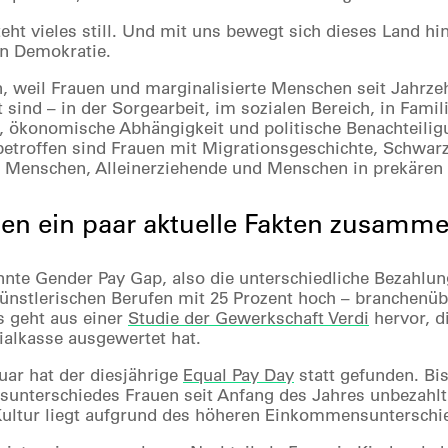
eht vieles still. Und mit uns bewegt sich dieses Land hin
en Demokratie.
n, weil Frauen und marginalisierte Menschen seit Jahrze
 sind – in der Sorgearbeit, im sozialen Bereich, in Fami
, ökonomische Abhängigkeit und politische Benachteilig
etroffen sind Frauen mit Migrationsgeschichte, Schwarz
e Menschen, Alleinerziehende und Menschen in prekären
en ein paar aktuelle Fakten zusamme
nte Gender Pay Gap, also die unterschiedliche Bezahlun
künstlerischen Berufen mit 25 Prozent hoch – branchenübe
s geht aus einer
Studie der Gewerkschaft Verdi
hervor, d
ialkasse ausgewertet hat.
uar hat der diesjährige
Equal Pay Day
statt gefunden. Bi
nterschiedes Frauen seit Anfang des Jahres unbezahlt g
ultur liegt aufgrund des höheren Einkommensunterschied