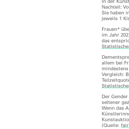
In der Kuns
Nachteil: V
Sie haben i
jeweils 1 Ki
Frauen* übe
im Jahr 202
das entspri
Statistisch
Dementsprec
allem bei F
mindestens 
Vergleich: 
Teilzeitquot
Statistisch
Der Gender 
seltener ge
Wenn das An
Künstlerinn
Kunstauktio
(Quelle:
fai