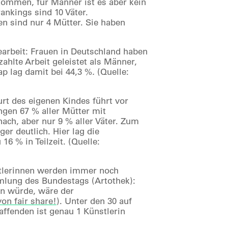
ekommen, für Männer ist es aber kein
ankings sind 10 Väter.
n sind nur 4 Mütter. Sie haben
arbeit: Frauen in Deutschland haben
hlte Arbeit geleistet als Männer,
p lag damit bei 44,3 %
.
(Quelle:
urt des eigenen Kindes führt vor
ingen 67 % aller Mütter mit
ach, aber nur 9 % aller Väter. Zum
er deutlich. Hier lag die
6 % in Teilzeit. (Quelle:
stlerinnen werden immer noch
mmlung des Bundestags (Artothek):
en würde, wäre der
von fair share!
). Unter den 30 auf
ffenden ist genau 1 Künstlerin