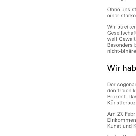
Ohne uns st
einer stark
Wir streike
Gesellschaft
weil Gewalt
Besonders b
nicht-binär
Wir hab
Der sogenan
den freien 
Prozent. Da
Künstlersoz
Am 27. Febr
Einkommensu
Kunst und K