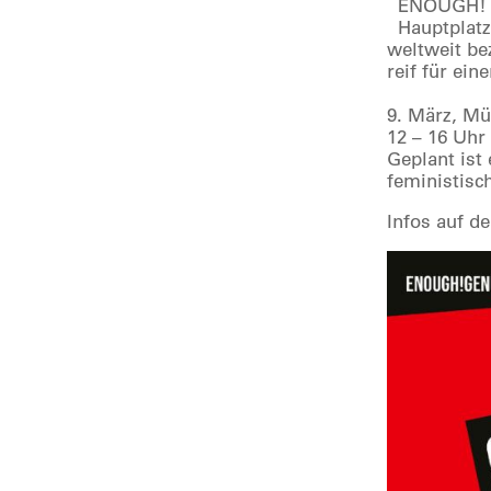
ENOUGH! G
Hauptplatz 
weltweit be
reif für ei
9. März, M
12 – 16 Uh
Geplant ist 
feministisc
Infos auf d