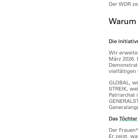
Der WDR zei
Warum s
Die Initiati
Wir erweite
März 2026. 
Demonstrati
vielfältige
GLOBAL, wei
STREIK,
wei
Patriarchat i
GENERALSTRE
Generalangr
Das
Töchter
Der Frauen*
Er zeigt, w