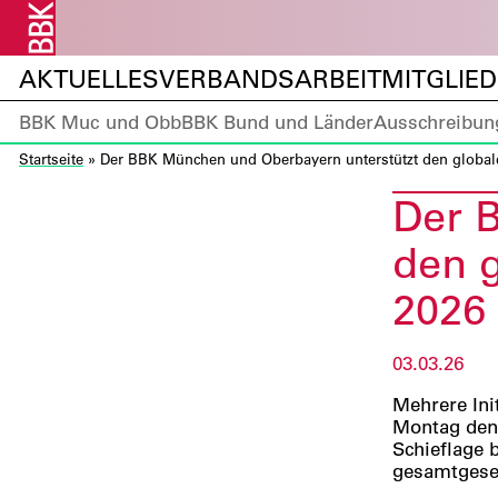
AKTUELLES
VERBANDSARBEIT
MITGLIE
BBK Muc und Obb
BBK Bund und Länder
Ausschreibun
Startseite
»
Der BBK München und Oberbayern unterstützt den globale
Der 
den g
2026
03.03.26
Mehrere Ini
Montag den 
Schieflage 
gesamtgesel