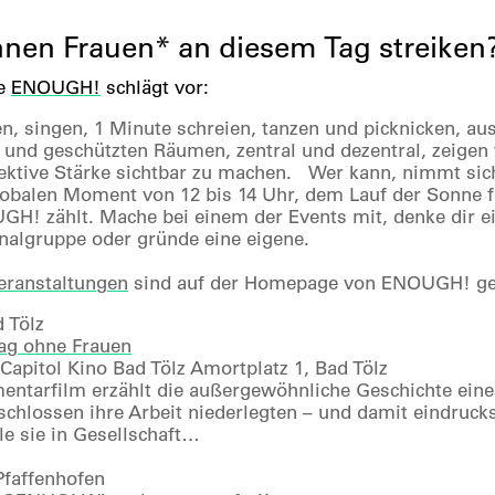
nen Frauen* an diesem Tag streiken
ve
ENOUGH!
schlägt vor:
en, singen, 1 Minute schreien, tanzen und picknicken, aus
n und geschützten Räumen, zentral und dezentral, zeig
lektive Stärke sichtbar zu machen. Wer kann, nimmt si
lobalen Moment von 12 bis 14 Uhr, dem Lauf der Sonne f
H! zählt. Mache bei einem der Events mit, denke dir ein
nalgruppe oder gründe eine eigene.
eranstaltungen
sind auf der Homepage von ENOUGH! gel
d Tölz
Tag ohne Frauen
 Capitol Kino Bad Tölz Amortplatz 1, Bad Tölz
tarfilm erzählt die außergewöhnliche Geschichte eines
eschlossen ihre Arbeit niederlegten – und damit eindruck
le sie in Gesellschaft…
faffenhofen