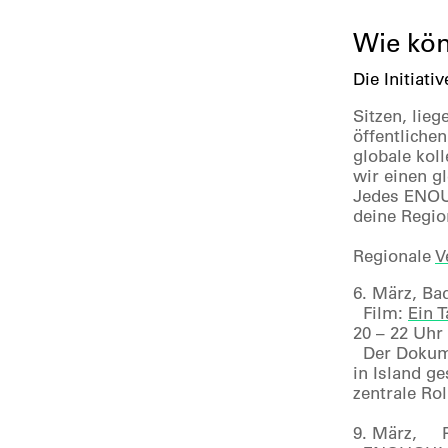
Wie kön
Die Initiati
Sitzen, lieg
öffentliche
globale kol
wir einen g
Jedes ENOUG
deine Regio
Regionale
V
6. März, Ba
Film:
Ein 
20 – 22 Uhr
Der Dokumen
in Island g
zentrale Rol
9. März, P