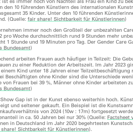
t ist es immer noch von Nachteil als Frau ein Kind zu b
on den 10 führenden Künstlern des internationalen Kunstr
nsgesamt 35 Kinder. Unter den 10 führenden Künstlerinne
nd. (Quelle:
fair share! Sichtbarkeit für Künstlerinnen
)
rnehmen immer noch den Großteil der unbezahlten Care
2 pro Woche durchschnittlich rund 9 Stunden mehr unbeza
cht 1 Stunde und 19 Minuten pro Tag. Der Gender Care Ga
es Bundesamt
)
hend arbeiten Frauen auch häufiger in Teilzeit: Die Geb
rauen zu einer Reduktion der Arbeitszeit. Im Jahr 2023 g
einem Kind unter 18 Jahren einer Teilzeitbeschäftigung n
Bei Beschäftigten ohne Kinder sind die Unterschiede wenig
e von Frauen bei 39 %, Männer ohne Kinder arbeiteten zu 1
es Bundesamt
)
Show Gap ist in der Kunst ebenso weiterhin hoch. Kün
zeigt und seltener gekauft. Ein Beispiel ist die Kunstsa
kaufsverhältnis von 2024 (10w : 17m) fortgesetzt werd
enanteil in ca. 50 Jahren bei nur 30% (Quelle:
Factsheet 
nen in Deutschland im Jahr 2020 begehrtesten Kunstscha
r share! Sichtbarkeit für Künstlerinnen
).