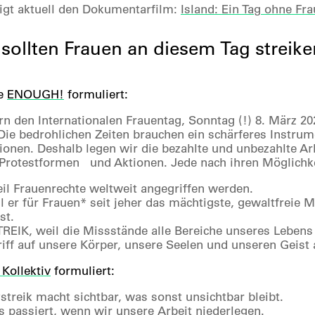
gt aktuell den Dokumentarfilm:
Island: Ein Tag ohne Fr
ollten Frauen an diesem Tag streike
ve
ENOUGH!
formuliert:
rn den Internationalen Frauentag, Sonntag (!) 8. März 20
Die bedrohlichen Zeiten brauchen ein schärferes Instrum
onen. Deshalb legen wir die bezahlte und unbezahlte Arb
n Protestformen und Aktionen. Jede nach ihren Möglichk
l Frauenrechte weltweit angegriffen werden.
l er für Frauen* seit jeher das mächtigste, gewaltfreie 
st.
IK, weil die Missstände alle Bereiche unseres Lebens 
iff auf unsere Körper, unsere Seelen und unseren Geist 
 Kollektiv
formuliert:
streik macht sichtbar, was sonst unsichtbar bleibt.
as passiert, wenn wir unsere Arbeit niederlegen.