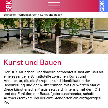
Startseite
»
Verbandsarbeit
»
Kunst und Bauen
Aktuelles
ᐯ
BBK Muc und Obb
Verbandsarbeit
ᐯ
BBK Bund und Länder
Kulturelle Bildung
Ausschreibungen
Mitglieder
ᐯ
Kunst und Bauen
Atelierbörse
Ausstellungen
Vor- und Nachlässe
Über uns
ᐯ
Fortbildung
Datenbanken
Projekte
Kunst und Bauen
Ressourcen
Verbandsorganisation
Beratung
Förderprogramme
Galerie
ᐯ
Sozialfonds
Der BBK München Oberbayern betrachtet Kunst am Bau als
Internes
eine essentielle Schnittstelle zwischen Kunst und
Publikationen
Vorschau
Beitreten
Architektur, die die Akzeptanz und Identifikation der
Kontakt
Bevölkerung und der Nutzer*innen mit Bauwerken stärkt.
Rückschau
Mitglieder A – Z
Diese künstlerische Praxis setzt sich intensiv mit dem Ort
Über die Galerie
Fördermitglieder
und der Funktion der Bauaufgabe auseinander, schafft
Aufmerksamkeit und verleiht Standorten ein einzigartiges
Profil.