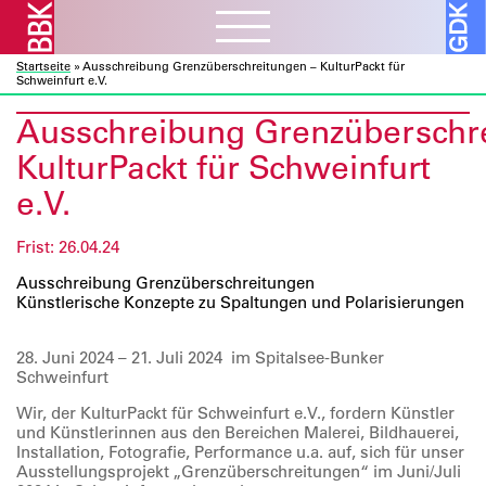
Startseite
»
Ausschreibung Grenzüberschreitungen – KulturPackt für
Aktuelles
ᐯ
Schweinfurt e.V.
BBK Muc und Obb
Ausschreibung Grenzüberschr
Verbandsarbeit
ᐯ
BBK Bund und Länder
KulturPackt für Schweinfurt
Kulturelle Bildung
Ausschreibungen
Mitglieder
ᐯ
e.V.
Kunst und Bauen
Atelierbörse
Ausstellungen
Vor- und Nachlässe
Über uns
ᐯ
Fortbildung
Frist: 26.04.24
Datenbanken
Projekte
Ressourcen
Ausschreibung
Grenzüberschreitungen
Verbandsorganisation
Beratung
Förderprogramme
Künstlerische Konzepte zu Spaltungen und Polarisierungen
Galerie
ᐯ
Sozialfonds
Internes
Publikationen
Vorschau
Beitreten
28. Juni 2024 – 21. Juli 2024
im Spitalsee-Bunker
Schweinfurt
Kontakt
Rückschau
Mitglieder A – Z
Wir, der KulturPackt für Schweinfurt e.V., fordern Künstler
Über die Galerie
Fördermitglieder
und Künstlerinnen aus den Bereichen Malerei, Bildhauerei,
Installation, Fotografie, Performance u.a. auf, sich für unser
Ausstellungsprojekt „Grenzüberschreitungen“ im Juni/Juli