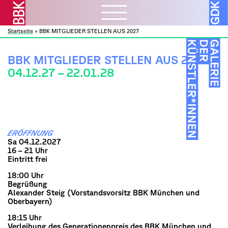
Startseite
»
BBK MITGLIEDER STELLEN AUS 2027
Aktuelles
ᐯ
BBK Muc und Obb
BBK MITGLIEDER STELLEN AUS 2027
Verbandsarbeit
ᐯ
04.12.27 – 22.01.28
BBK Bund und Länder
Kulturelle Bildung
Ausschreibungen
Mitglieder
ᐯ
Kunst und Bauen
Atelierbörse
Ausstellungen
Vor- und Nachlässe
Über uns
ᐯ
Fortbildung
Datenbanken
Projekte
Ressourcen
ERÖFFNUNG
Verbandsorganisation
Beratung
Förderprogramme
Sa 04.12.2027
Galerie
ᐯ
Sozialfonds
16 – 21 Uhr
Internes
Eintritt frei
Publikationen
Vorschau
Beitreten
18:00 Uhr
Kontakt
Rückschau
Mitglieder A – Z
Begrüßung
Alexander Steig (Vorstandsvorsitz BBK München und
Über die Galerie
Fördermitglieder
Oberbayern)
18:15 Uhr
Verleihung des Generationenpreis des BBK München und