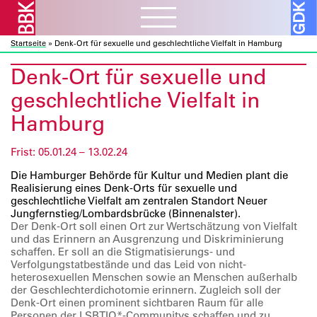
Startseite
»
Denk-Ort für sexuelle und geschlechtliche Vielfalt in Hamburg
Aktuelles
ᐯ
Denk-Ort für sexuelle und
BBK Muc und Obb
Verbandsarbeit
ᐯ
geschlechtliche Vielfalt in
BBK Bund und Länder
Kulturelle Bildung
Hamburg
Ausschreibungen
Mitglieder
ᐯ
Kunst und Bauen
Atelierbörse
Ausstellungen
Frist: 05.01.24 – 13.02.24
Vor- und Nachlässe
Über uns
ᐯ
Fortbildung
Datenbanken
Die Hamburger Behörde für Kultur und Medien plant die
Projekte
Ressourcen
Verbandsorganisation
Realisierung eines Denk-Orts für sexuelle und
Beratung
Förderprogramme
geschlechtliche Vielfalt am zentralen Standort Neuer
Galerie
ᐯ
Sozialfonds
Internes
Jungfernstieg/Lombardsbrücke (Binnenalster).
Der Denk-Ort soll einen Ort zur Wertschätzung von Vielfalt
Publikationen
Vorschau
Beitreten
und das Erinnern an Ausgrenzung und Diskriminierung
Kontakt
Rückschau
schaffen. Er soll an die Stigmatisierungs- und
Mitglieder A – Z
Verfolgungstatbestände und das Leid von nicht-
Über die Galerie
Fördermitglieder
heterosexuellen Menschen sowie an Menschen außerhalb
der Geschlechterdichotomie erinnern. Zugleich soll der
Denk-Ort einen prominent sichtbaren Raum für alle
Personen der LSBTIQ*-Communitys schaffen und zu