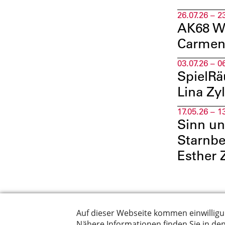
26.07.26 – 2
AK68 Wa
Carmen
03.07.26 – 0
SpielRä
Lina Zy
17.05.26 – 1
Sinn un
Starnbe
Esther 