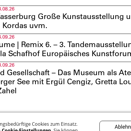
3.08.26
sserburg Große Kunstausstellung u.a
 Kordas uvm.
6.09.26
ume | Remix 6. – 3. Tandemausstellun
lla Schafhof Europäisches Kunstfor
3.09.26
d Gesellschaft – Das Museum als At
rger See mit Ergül Cengiz, Gretta L
Zahel