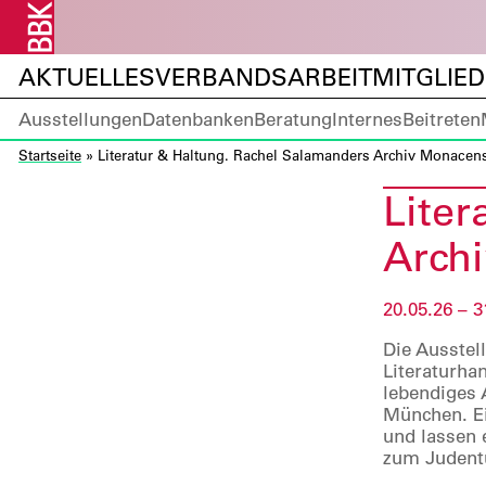
AKTUELLES
VERBANDSARBEIT
MITGLIE
Ausstellungen
Datenbanken
Beratung
Internes
Beitreten
Startseite
»
Literatur & Haltung. Rachel Salamanders Archiv Monacen
Liter
Arch
20.05.26 – 3
Die Ausstel
Literaturha
lebendiges 
München. Ei
und lassen 
zum Judent