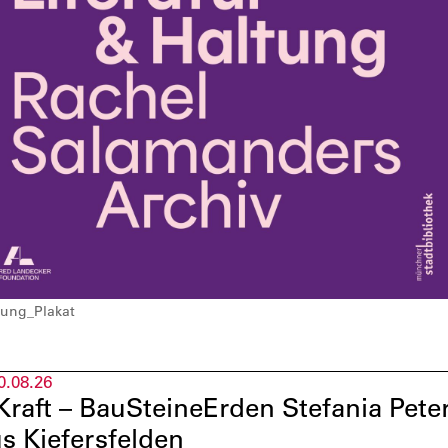
tung_Plakat
0.08.26
raft – BauSteineErden Stefania Pet
s Kiefersfelden