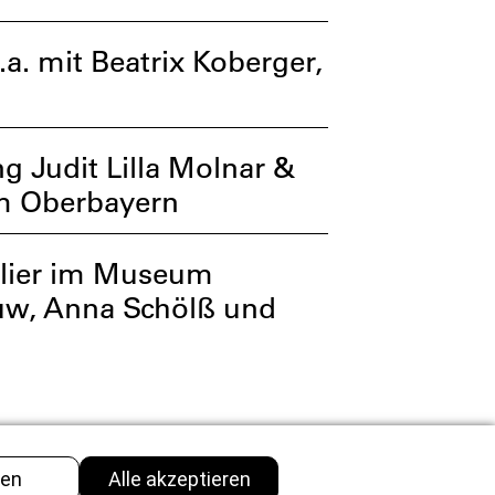
. mit Beatrix Koberger,
g Judit Lilla Molnar &
um Oberbayern
elier im Museum
ouw, Anna Schölß und