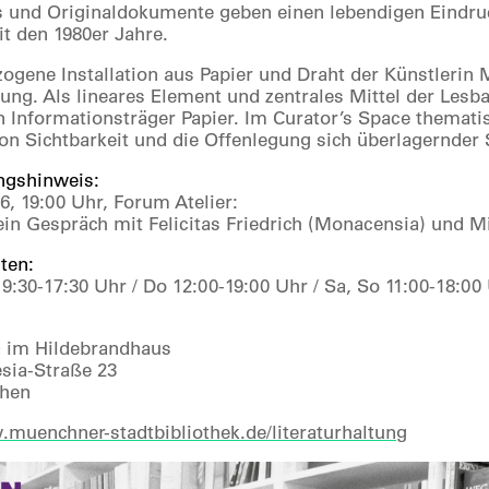
s und Originaldokumente geben einen lebendigen Eindruck
it den 1980er Jahre.
zogene Installation aus Papier und Draht der Künstlerin 
lung. Als lineares Element und zentrales Mittel der Les
den Informationsträger Papier. Im Curator’s Space themati
von Sichtbarkeit und die Offenlegung sich überlagernder
ngshinweis:
6, 19:00 Uhr, Forum Atelier:
, ein Gespräch mit Felicitas Friedrich (Monacensia) und
ten:
 9:30-17:30 Uhr / Do 12:00-19:00 Uhr / Sa, So 11:00-18:00
 im Hildebrandhaus
sia-Straße 23
hen
.muenchner-stadtbibliothek.de/literaturhaltung