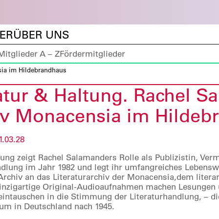
DER
ÜBER UNS
Mitglieder A – Z
Fördermitglieder
sia im Hildebrandhaus
atur & Haltung. Rachel 
iv Monacensia im Hildeb
1.03.28
lung zeigt Rachel Salamanders Rolle als Publizistin, Ver
ndlung im Jahr 1982 und legt ihr umfangreiches Lebenswe
Archiv an das Literaturarchiv der Monacensia,dem litera
nzigartige Original-Audioaufnahmen machen Lesungen 
eintauschen in die Stimmung der Literaturhandlung, – di
um in Deutschland nach 1945.