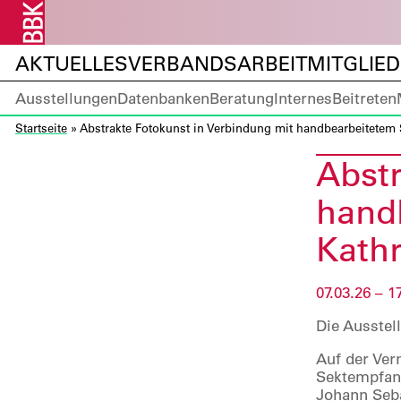
AKTUELLES
VERBANDSARBEIT
MITGLIE
Ausstellungen
Datenbanken
Beratung
Internes
Beitreten
Startseite
»
Abstrakte Fotokunst in Verbindung mit handbearbeitetem 
Abstr
hand
Kath
07.03.26 – 1
Die Ausstell
Auf der Ver
Sektempfang
Johann Seba