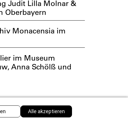
g Judit Lilla Molnar &
um Oberbayern
chiv Monacensia im
elier im Museum
ouw, Anna Schölß und
GALERIE