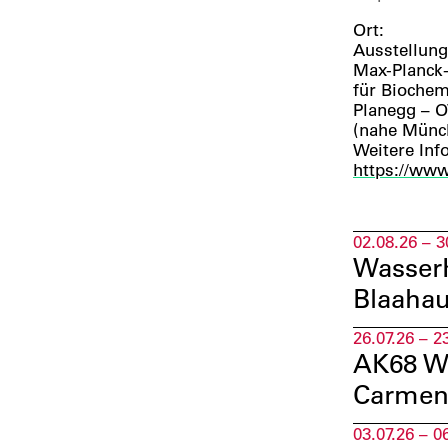
Ort:
Ausstellun
Max-Planck-
für Biochem
Planegg – O
(nahe Münc
Weitere Inf
https://www
02.08.26 – 3
WasserK
Blaahau
26.07.26 – 2
AK68 Wa
Carmen
03.07.26 – 0