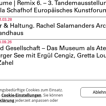
ume | Remix 6. – 3. Tandemausstellun
lla Schafhof Europäisches Kunstfor
1.03.28
ur & Haltung. Rachel Salamanders Ar
randhaus
3.09.26
d Gesellschaft – Das Museum als At
rger See mit Ergül Cengiz, Gretta L
Zahel
z
BBK