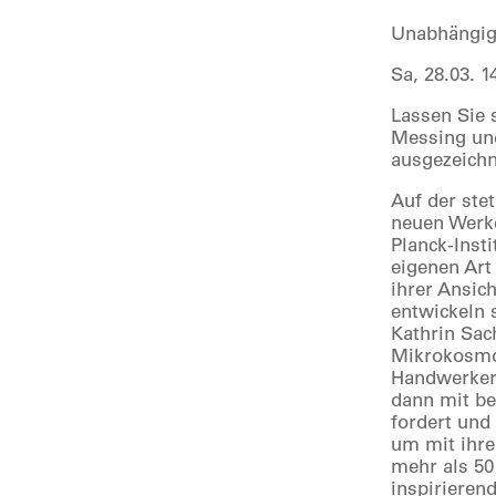
Unabhängig 
Sa, 28.03. 
Lassen Sie 
Messing und
ausgezeichn
Auf der ste
neuen Werke
Planck-Inst
eigenen Art
ihrer Ansic
entwickeln 
Kathrin Sac
Mikrokosmo
Handwerkeri
dann mit be
fordert und
um mit ihre
mehr als 50
inspirieren