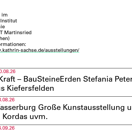
g im
Institut
ie
T Martinsried
hen)
ormationen:
.kathrin-sachse.de/ausstellungen/
0.08.26
raft – BauSteineErden Stefania Pet
s Kiefersfelden
3.08.26
sserburg Große Kunstausstellung u.a
 Kordas uvm.
6.09.26