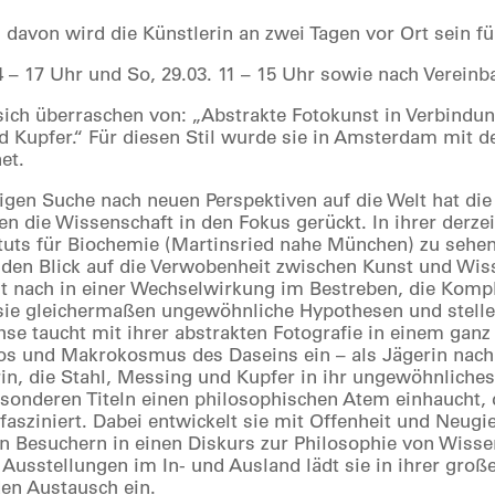
davon wird die Künstlerin an zwei Tagen vor Ort sein fü
14 – 17 Uhr und So, 29.03. 11 – 15 Uhr sowie nach Vereinb
sich überraschen von: „Abstrakte Fotokunst in Verbindu
 Kupfer.“ Für diesen Stil wurde sie in Amsterdam mit
et.
tigen Suche nach neuen Perspektiven auf die Welt hat die
n die Wissenschaft in den Fokus gerückt. In ihrer derz
ituts für Biochemie (Martinsried nahe München) zu sehend
 den Blick auf die Verwobenheit zwischen Kunst und Wiss
ht nach in einer Wechselwirkung im Bestreben, die Kompl
sie gleichermaßen ungewöhnliche Hypothesen und stell
hse taucht mit ihrer abstrakten Fotografie in einem ganz 
s und Makrokosmus des Daseins ein – als Jägerin nach
n, die Stahl, Messing und Kupfer in ihr ungewöhnliche
sonderen Titeln einen philosophischen Atem einhaucht, 
 fasziniert. Dabei entwickelt sie mit Offenheit und Neugi
n Besuchern in einen Diskurs zur Philosophie von Wisse
 Ausstellungen im In- und Ausland lädt sie in ihrer groß
den Austausch ein.