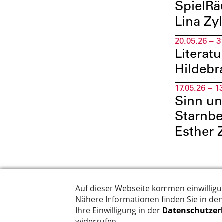
SpielRä
Lina Zy
20.05.26 – 3
Literat
Hildeb
17.05.26 – 1
Sinn un
Starnbe
Esther 
Suche
Datenschut