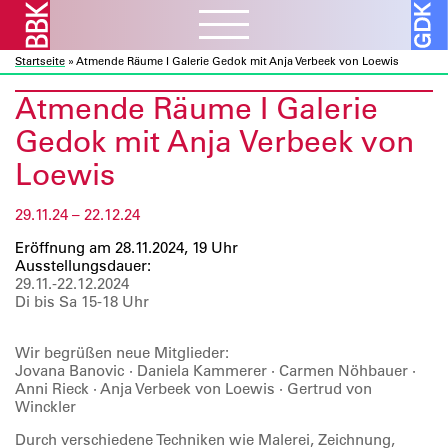
Startseite
»
Atmende Räume I Galerie Gedok mit Anja Verbeek von Loewis
Aktuelles
ᐯ
Atmende Räume I Galerie
BBK Muc und Obb
Verbandsarbeit
ᐯ
Gedok mit Anja Verbeek von
BBK Bund und Länder
Kulturelle Bildung
Loewis
Ausschreibungen
Mitglieder
ᐯ
Kunst und Bauen
Atelierbörse
Ausstellungen
29.11.24 – 22.12.24
Vor- und Nachlässe
Über uns
ᐯ
Fortbildung
Datenbanken
Eröffnung am 28.11.2024, 19 Uhr
Projekte
Ressourcen
Verbandsorganisation
Ausstellungsdauer:
Beratung
Förderprogramme
29.11.-22.12.2024
Galerie
ᐯ
Sozialfonds
Internes
Di bis Sa 15-18 Uhr
Publikationen
Vorschau
Beitreten
Kontakt
Wir begrüßen neue Mitglieder:
Rückschau
Mitglieder A – Z
Jovana Banovic · Daniela Kammerer · Carmen Nöhbauer ·
Über die Galerie
Fördermitglieder
Anni Rieck · Anja Verbeek von Loewis · Gertrud von
Winckler
Durch verschiedene Techniken wie Malerei, Zeichnung,