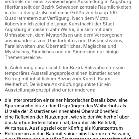
erstmals mit einer zweiwöchigen Ausstellung in Augsburg.
Hierfür stellt der Bezirk Schwaben zentrale Räumlichkeiten
in der Ludwigstraße mit einer Größe von knapp 100
Quadratmetern zur Verfügung. Nach dem Motto
#übersinnlich zeigt die Lange Kunstnacht der Stadt
Augsburg in diesem Jahr Werke, die sich mit dem
Unfassbaren, dem Mysteriösen und dem Verborgenen
auseinandersetzen. Geisterhaftes und Gespenstisches,
Parallelwelten und Übernatürliches, Magisches und
Mystisches, Sinnliches und die Sinne sind nur einige
Themenbereiche.
In Anlehnung daran sucht der Bezirk Schwaben für sein
temporäres Ausstellungsprojekt einen künstlerischen
Beitrag mit inhaltlichem Bezug zum Kunst_Raum
Weiherhof. Denkbare Anknüpfungspunkte für ein
Ausstellungskonzept sind unter anderem:
die Interpretation einzelner historischer Details bzw. eine
Spurensuche bis zu den Ursprüngen des Weiherhofs als
Urzelle der Zisterzienserinnenabtei Oberschönenfeld
eine Reflexion der Nutzungen, wie sie der Weiherhof über
die Jahrhunderte erfahren hat,darunter als Reitstall,
Wirtshaus, Ausflugsziel oder künftig als Kunstzentrum
Referenzen an den Bau mit seiner einst barocken Fassade,