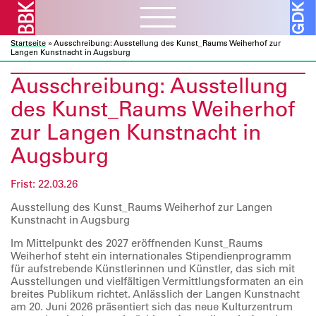
Startseite
»
Ausschreibung: Ausstellung des Kunst_Raums Weiherhof zur
Aktuelles
ᐯ
Langen Kunstnacht in Augsburg
BBK Muc und Obb
Ausschreibung: Ausstellung
Verbandsarbeit
ᐯ
BBK Bund und Länder
des Kunst_Raums Weiherhof
Kulturelle Bildung
Ausschreibungen
Mitglieder
ᐯ
zur Langen Kunstnacht in
Kunst und Bauen
Atelierbörse
Augsburg
Ausstellungen
Vor- und Nachlässe
Über uns
ᐯ
Fortbildung
Datenbanken
Projekte
Ressourcen
Frist: 22.03.26
Verbandsorganisation
Beratung
Förderprogramme
Galerie
ᐯ
Sozialfonds
Ausstellung des Kunst_Raums Weiherhof zur Langen
Internes
Kunstnacht in Augsburg
Publikationen
Vorschau
Beitreten
Im Mittelpunkt des 2027 eröffnenden Kunst_Raums
Kontakt
Rückschau
Mitglieder A – Z
Weiherhof steht ein internationales Stipendienprogramm
für aufstrebende Künstlerinnen und Künstler, das sich mit
Über die Galerie
Fördermitglieder
Ausstellungen und vielfältigen Vermittlungsformaten an ein
breites Publikum richtet. Anlässlich der Langen Kunstnacht
am 20. Juni 2026 präsentiert sich das neue Kulturzentrum