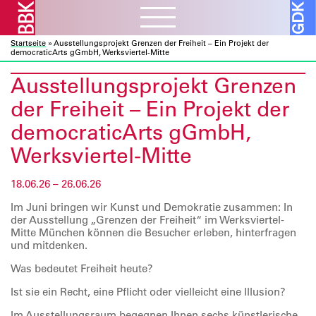
Startseite
»
Ausstellungsprojekt Grenzen der Freiheit – Ein Projekt der
Aktuelles
ᐯ
democraticArts gGmbH, Werksviertel-Mitte
BBK Muc und Obb
Ausstellungsprojekt Grenzen
Verbandsarbeit
ᐯ
BBK Bund und Länder
der Freiheit – Ein Projekt der
Kulturelle Bildung
Ausschreibungen
Mitglieder
ᐯ
democraticArts gGmbH,
Kunst und Bauen
Atelierbörse
Werksviertel-Mitte
Ausstellungen
Vor- und Nachlässe
Über uns
ᐯ
Fortbildung
Datenbanken
Projekte
Ressourcen
18.06.26 – 26.06.26
Verbandsorganisation
Beratung
Förderprogramme
Galerie
ᐯ
Sozialfonds
Im Juni bringen wir Kunst und Demokratie zusammen: In
Internes
der Ausstellung „Grenzen der Freiheit“ im Werksviertel-
Publikationen
Vorschau
Beitreten
Mitte München können die Besucher erleben, hinterfragen
und mitdenken.
Kontakt
Rückschau
Mitglieder A – Z
Was bedeutet Freiheit heute?
Über die Galerie
Fördermitglieder
Ist sie ein Recht, eine Pflicht oder vielleicht eine Illusion?
Im Ausstellungsraum begegnen Ihnen sechs künstlerische