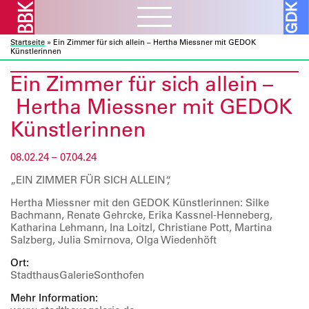
Startseite
»
Ein Zimmer für sich allein – Hertha Miessner mit GEDOK
Aktuelles
ᐯ
Künstlerinnen
BBK Muc und Obb
Ein Zimmer für sich allein –
Verbandsarbeit
ᐯ
BBK Bund und Länder
Hertha Miessner mit GEDOK
Kulturelle Bildung
Ausschreibungen
Mitglieder
ᐯ
Künstlerinnen
Kunst und Bauen
Atelierbörse
Ausstellungen
Vor- und Nachlässe
Über uns
ᐯ
Fortbildung
08.02.24 – 07.04.24
Datenbanken
Projekte
Ressourcen
„EIN ZIMMER FÜR SICH ALLEIN“,
Verbandsorganisation
Beratung
Förderprogramme
Galerie
ᐯ
Sozialfonds
Hertha Miessner mit den GEDOK Künstlerinnen: Silke
Internes
Bachmann, Renate Gehrcke, Erika Kassnel-Henneberg,
Publikationen
Vorschau
Beitreten
Katharina Lehmann, Ina Loitzl, Christiane Pott, Martina
Salzberg, Julia Smirnova, Olga Wiedenhöft
Kontakt
Rückschau
Mitglieder A – Z
Ort:
Über die Galerie
Fördermitglieder
StadthausGalerieSonthofen
Mehr Information: