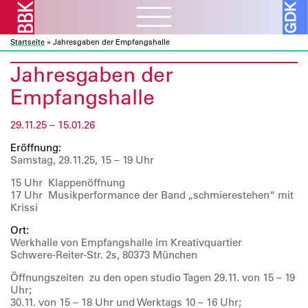
Startseite
»
Jahresgaben der Empfangshalle
Aktuelles
ᐯ
Jahresgaben der
BBK Muc und Obb
Verbandsarbeit
ᐯ
Empfangshalle
BBK Bund und Länder
Kulturelle Bildung
Ausschreibungen
Mitglieder
ᐯ
29.11.25 – 15.01.26
Kunst und Bauen
Atelierbörse
Ausstellungen
Eröffnung:
Vor- und Nachlässe
Über uns
ᐯ
Fortbildung
Samstag, 29.11.25, 15 – 19 Uhr
Datenbanken
Projekte
Ressourcen
Verbandsorganisation
15 Uhr Klappenöffnung
Beratung
Förderprogramme
17 Uhr Musikperformance der Band „schmierestehen“ mit
Galerie
ᐯ
Sozialfonds
Internes
Krissi
Publikationen
Vorschau
Beitreten
Ort:
Kontakt
Werkhalle von Empfangshalle im Kreativquartier
Rückschau
Mitglieder A – Z
Schwere-Reiter-Str. 2s, 80373 München
Über die Galerie
Fördermitglieder
Öffnungszeiten zu den open studio Tagen 29.11. von 15 – 19
Uhr;
30.11. von 15 – 18 Uhr und Werktags 10 – 16 Uhr;