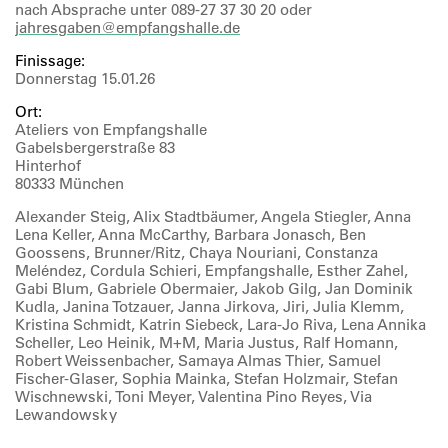
nach Absprache unter 089-27 37 30 20 oder
jahresgaben@empfangshalle.de
Finissage:
Donnerstag 15.01.26
Ort:
Ateliers von Empfangshalle
Gabelsbergerstraße 83
Hinterhof
80333 München
Alexander Steig, Alix Stadtbäumer, Angela Stiegler, Anna
Lena Keller, Anna McCarthy, Barbara Jonasch, Ben
Goossens, Brunner/Ritz, Chaya Nouriani, Constanza
Meléndez, Cordula Schieri, Empfangshalle, Esther Zahel,
Gabi Blum, Gabriele Obermaier, Jakob Gilg, Jan Dominik
Kudla, Janina Totzauer, Janna Jirkova, Jiri, Julia Klemm,
Kristina Schmidt, Katrin Siebeck, Lara-Jo Riva, Lena Annika
Scheller, Leo Heinik, M+M, Maria Justus, Ralf Homann,
Robert Weissenbacher, Samaya Almas Thier, Samuel
Fischer-Glaser, Sophia Mainka, Stefan Holzmair, Stefan
Wischnewski, Toni Meyer, Valentina Pino Reyes, Via
Lewandowsky