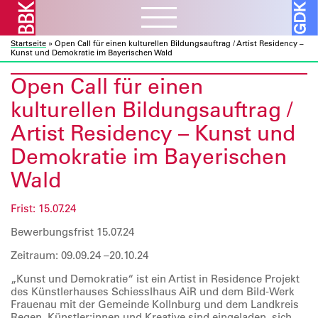
Startseite
»
Open Call für einen kulturellen Bildungsauftrag / Artist Residency –
Aktuelles
ᐯ
Kunst und Demokratie im Bayerischen Wald
BBK Muc und Obb
Open Call für einen
Verbandsarbeit
ᐯ
BBK Bund und Länder
kulturellen Bildungsauftrag /
Kulturelle Bildung
Ausschreibungen
Mitglieder
ᐯ
Artist Residency – Kunst und
Kunst und Bauen
Atelierbörse
Demokratie im Bayerischen
Ausstellungen
Vor- und Nachlässe
Über uns
ᐯ
Fortbildung
Datenbanken
Wald
Projekte
Ressourcen
Verbandsorganisation
Beratung
Förderprogramme
Galerie
ᐯ
Sozialfonds
Frist: 15.07.24
Internes
Publikationen
Vorschau
Bewerbungsfrist 15.07.24
Beitreten
Kontakt
Rückschau
Mitglieder A – Z
Zeitraum: 09.09.24 –20.10.24
Über die Galerie
Fördermitglieder
„Kunst und Demokratie“ ist ein Artist in Residence Projekt
des Künstlerhauses Schiesslhaus AiR und dem Bild-Werk
Frauenau mit der Gemeinde Kollnburg und dem Landkreis
Regen. Künstler:innen und Kreative sind eingeladen, sich