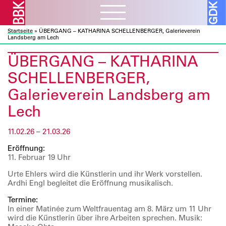
Startseite
»
ÜBERGANG – KATHARINA SCHELLENBERGER, Galerieverein
Aktuelles
ᐯ
Landsberg am Lech
BBK Muc und Obb
ÜBERGANG – KATHARINA
Verbandsarbeit
ᐯ
BBK Bund und Länder
SCHELLENBERGER,
Kulturelle Bildung
Ausschreibungen
Mitglieder
ᐯ
Galerieverein Landsberg am
Kunst und Bauen
Atelierbörse
Lech
Ausstellungen
Vor- und Nachlässe
Über uns
ᐯ
Fortbildung
Datenbanken
Projekte
Ressourcen
11.02.26 – 21.03.26
Verbandsorganisation
Beratung
Förderprogramme
Galerie
ᐯ
Sozialfonds
Eröffnung:
Internes
11. Februar 19 Uhr
Publikationen
Vorschau
Beitreten
Urte Ehlers wird die Künstlerin und ihr Werk vorstellen.
Kontakt
Rückschau
Mitglieder A – Z
Ardhi Engl begleitet die Eröffnung musikalisch.
Über die Galerie
Fördermitglieder
Termine:
In einer Matinée zum Weltfrauentag am 8. März um 11 Uhr
wird die Künstlerin über ihre Arbeiten sprechen. Musik: