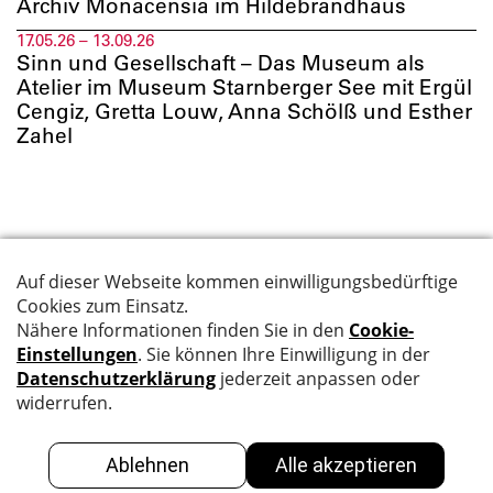
Archiv Monacensia im Hildebrandhaus
17.05.26 – 13.09.26
Sinn und Gesellschaft – Das Museum als
Atelier im Museum Starnberger See mit Ergül
Cengiz, Gretta Louw, Anna Schölß und Esther
Zahel
Suche
Datenschutz
Kontakt
Impressum
Newsletter
BBK
GALERIE
Facebook
Facebook