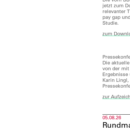
jetzt zum D
relevanter 
pay gap und
Studie.
zum Downl
­
Pressekonfe
Die aktuell
von der mit
Ergebnisse
Karin Lingl
Pressekonfe
zur Aufzeic
05.08.26
Rundmai