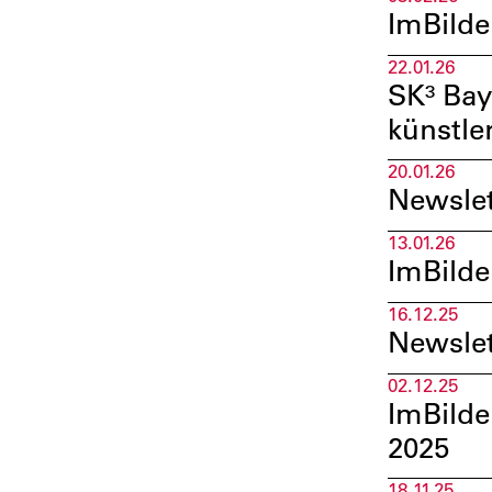
ImBilde
22.01.26
SK³ Bay
künstle
20.01.26
Newslet
13.01.26
ImBilde
16.12.25
Newsle
02.12.25
ImBilde
2025
18.11.25