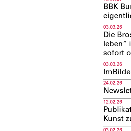
BBK Bu
eigentl
03.03.26
Die Bro
leben“ 
sofort 
03.03.26
ImBilde
24.02.26
Newslet
12.02.26
Publika
Kunst z
03.02.26