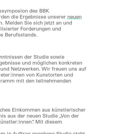
ressymposion des BBK
rden die Ergebnisse unserer
neuen
n. Melden Sie sich jetzt an und
alisierter Forderungen und
s Berufsstands.
ntnissen der Studie sowie
rgebnisse und möglichen konkreten
h und Netzwerken. Wir freuen uns auf
treter:innen von Kunstorten und
rogramm mit den teilnehmenden
rliches Einkommen aus künstlerischer
tnis aus der neuen Studie „Von der
Künstler:innen“. Mit diesem
 in Auftrag gegebene Studie steht