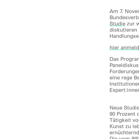
Am 7. Novem
Bundesverba
Studie
zur w
diskutieren
Handlungsem
hier anmel
Das Program
Paneldiskus
Forderungen
eine rege B
Institution
Expert:inne
Neue Studie
90 Prozent 
Tätigkeit vo
Kunst zu leb
ernüchternd
Die vom BBK