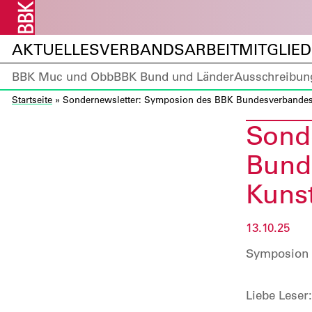
AKTUELLES
VERBANDSARBEIT
MITGLIE
BBK Muc und Obb
BBK Bund und Länder
Ausschreibun
Startseite
»
Sondernewsletter: Symposion des BBK Bundesverbandes in
Sond
Bunde
Kunst
13.10.25
Symposion 
Liebe Leser