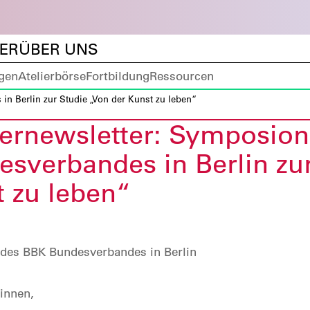
DER
ÜBER UNS
gen
Atelierbörse
Fortbildung
Ressourcen
 Berlin zur Studie „Von der Kunst zu leben“
ernewsletter: Symposion
sverbandes in Berlin zur
 zu leben“
des BBK Bundesverbandes in Berlin
:innen,