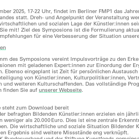
ber 2025, 17-22 Uhr, findet im Berliner FMP1 das Jah
ndes statt. Dreh- und Angelpunkt der Veranstaltung we
irtschaftlichen und sozialen Lage der Künstler:innen sei
 Sie mit! Ziel des Symposions ist die Formulierung aktu
pfehlungen für eine Verbesserung der Situation unsere
den
m des Symposions vereint Impulsvorträge zu den Erken
sionen mit geladenen Expert:innen zur Einordung der E
. Ebenso eingeplant ist Zeit für persönlichen Austausc
eteiligung von Künstler:innen, Kulturpolitiker:innen, Ver
en und weiteren Kulturschaffenden. Das vollständige P
n finden Sie auf
unserer Webseite
.
 steht zum Download bereit
der befragten Bildenden Künstler:innen erzielen ein jäh
n weniger als 20.000 Euro. Dies ist eine zentrale Erkenn
en. Die wirtschaftliche und soziale Situation Bildender 
en Ergebnis sind weitere Missstände eng verknüpft.
 Bundesverband und der Stiftung Kunstfonds gemeinsam