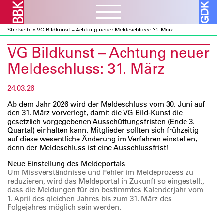
Startseite
»
VG Bildkunst – Achtung neuer Meldeschluss: 31. März
Aktuelles
ᐯ
VG Bildkunst – Achtung neuer
BBK Muc und Obb
Verbandsarbeit
ᐯ
Meldeschluss: 31. März
BBK Bund und Länder
Kulturelle Bildung
Ausschreibungen
Mitglieder
ᐯ
24.03.26
Kunst und Bauen
Atelierbörse
Ausstellungen
Ab dem Jahr 2026 wird der Meldeschluss vom 30. Juni auf
Vor- und Nachlässe
Über uns
ᐯ
Fortbildung
den 31. März vorverlegt, damit die VG Bild-Kunst die
Datenbanken
Projekte
gesetzlich vorgegebenen Ausschüttungsfristen (Ende 3.
Ressourcen
Verbandsorganisation
Quartal) einhalten kann. Mitglieder sollten sich frühzeitig
Beratung
Förderprogramme
Galerie
ᐯ
auf diese wesentliche Änderung im Verfahren einstellen,
Sozialfonds
Internes
denn der Meldeschluss ist eine Ausschlussfrist!
Publikationen
Vorschau
Beitreten
Neue Einstellung des Meldeportals
Kontakt
Rückschau
Um Missverständnisse und Fehler im Meldeprozess zu
Mitglieder A – Z
reduzieren, wird das Meldeportal in Zukunft so eingestellt,
Über die Galerie
Fördermitglieder
dass die Meldungen für ein bestimmtes Kalenderjahr
vom
1. April des gleichen Jahres bis zum 31. März des
Folgejahres
möglich sein werden.