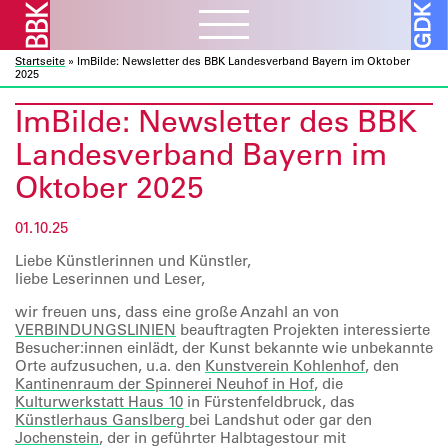
Startseite
»
ImBilde: Newsletter des BBK Landesverband Bayern im Oktober
Aktuelles
ᐯ
2025
BBK Muc und Obb
ImBilde: Newsletter des BBK
Verbandsarbeit
ᐯ
BBK Bund und Länder
Landesverband Bayern im
Kulturelle Bildung
Ausschreibungen
Mitglieder
ᐯ
Oktober 2025
Kunst und Bauen
Atelierbörse
Ausstellungen
Vor- und Nachlässe
Über uns
ᐯ
Fortbildung
01.10.25
Datenbanken
Projekte
Ressourcen
Liebe Künstlerinnen und Künstler,
Verbandsorganisation
Beratung
Förderprogramme
liebe Leserinnen und Leser,
Galerie
ᐯ
Sozialfonds
Internes
wir freuen uns, dass eine große Anzahl an von
Publikationen
Vorschau
Beitreten
VERBINDUNGSLINIEN
beauftragten Projekten interessierte
Besucher:innen einlädt, der Kunst bekannte wie unbekannte
Kontakt
Rückschau
Mitglieder A – Z
Orte aufzusuchen, u.a. den
Kunstverein Kohlenhof
, den
Über die Galerie
Kantinenraum der Spinnerei Neuhof in Hof
, die
Fördermitglieder
Kulturwerkstatt Haus 10
in Fürstenfeldbruck, das
Künstlerhaus Ganslberg
bei Landshut oder gar den
Jochenstein
, der in geführter Halbtagestour mit