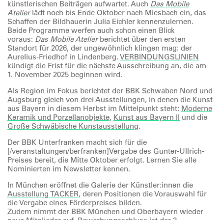
künstlerischen Beiträgen aufwartet. Auch
Das Mobile
Atelier
lädt noch bis Ende Oktober nach Miesbach ein, das
Schaffen der Bildhauerin Julia Eichler kennenzulernen.
Beide Programme werfen auch schon einen Blick
voraus:
Das Mobile Atelier
berichtet über den ersten
Standort für 2026, der ungewöhnlich klingen mag: der
Aurelius-Friedhof in Lindenberg.
VERBINDUNGSLINIEN
kündigt die Frist für die nächste Ausschreibung an, die am
1. November 2025 beginnen wird.
Als Region im Fokus berichtet der BBK Schwaben Nord und
Augsburg gleich von drei Ausstellungen, in denen die Kunst
aus Bayern in diesem Herbst im Mittelpunkt steht:
Moderne
Keramik und Porzellanobjekte
,
Kunst aus Bayern II
und die
Große Schwäbische Kunstausstellung
.
Der BBK Unterfranken macht sich für die
[/veranstaltungen/berfranken]Vergabe des Gunter-Ullrich-
Preises bereit, die Mitte Oktober erfolgt. Lernen Sie alle
Nominierten im Newsletter kennen.
In München eröffnet die Galerie der Künstler:innen die
Ausstellung TACKER
, deren Positionen die Vorauswahl für
die Vergabe eines Förderpreises bilden.
Zudem nimmt der BBK München und Oberbayern wieder