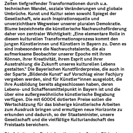
Zeiten tiefgreifender Transformationen durch u.a.
technischen Wandel, soziale Veränderungen und globale
Umbrüche. Kunst und Kultur seien sowohl Spiegel der
Gesellschaft, wie auch Inspirationsquelle und
unverzichtbare Wegweiser unserer pluralen Demokratie.
Blume bezeichnete die künstlerische Nachwuchsförderung
daher von zentraler Wichtigkeit: „Eine elementare Rolle in
diesem kulturellen Transformationsprozess kommt den
jungen Künstlerinnen und Künstlern in Bayern zu. Denn es
sind insbesondere die Nachwuchstalente, die als
aufmerksame Beobachter unserer Epoche mit ihrem
Können, ihrer Kreativität, ihrem Esprit und ihrer
Ausstrahlung die Zukunft unseres kulturellen Lebens
gestalten.“ Die Bayerischen Kunstförderpreise, die auch in
der Sparte „Bildende Kunst“ auf Vorschlag einer Fachjury
vergeben werden, sind für Künstler*innen ausgelobt, die
ihre Ausbildung bereits abgeschlossen haben, deren
Lebens- und Schaffensmittelpunkt in Bayern ist und die
über eine außergewöhnliche künstlerische Begabung
verfügen. Die mit 6000€ dotierten Preise sollen die
Wertschätzung für das bisherige künstlerische Arbeiten
zum Ausdruck bringen und ermutigen neue Horizonte zu
erkunden und dadurch, so der Staatsminister, unsere
Gesellschaft und die vielfältige Kulturlandschaft des
Freistaats bereichern.