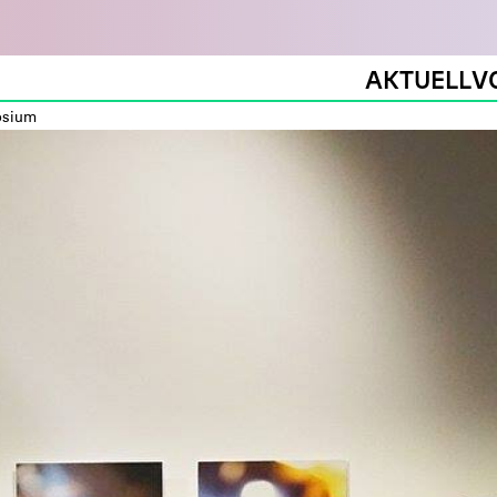
AKTUELL
V
osium