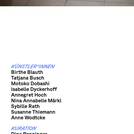
KÜNSTLER*INNEN
Birthe Blauth
Tatjana Busch
Motoko Dobashi
Isabelle Dyckerhoff
Annegret Hoch
Nina Annabelle Märkl
Sybille Rath
Susanne Thiemann
Anne Wodtcke
KURATION
Dina Renninger