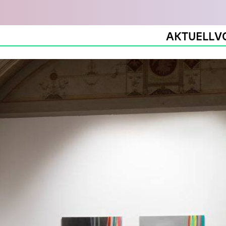
AKTUELL
V