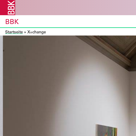
BBK
Startseite
»
X=change