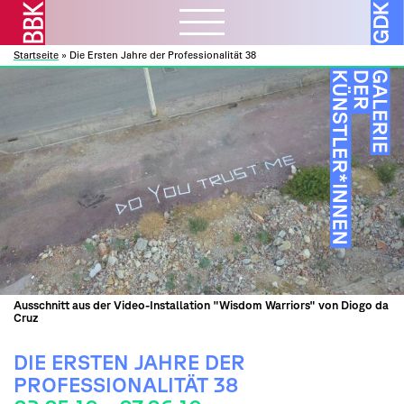
Startseite
»
Die Ersten Jahre der Professionalität 38
Aktuelles
ᐯ
BBK Muc und Obb
Verbandsarbeit
ᐯ
BBK Bund und Länder
Kulturelle Bildung
Ausschreibungen
Mitglieder
ᐯ
Kunst und Bauen
Atelierbörse
Ausstellungen
Vor- und Nachlässe
Über uns
ᐯ
Fortbildung
Datenbanken
Projekte
Ressourcen
Verbandsorganisation
Beratung
Förderprogramme
Galerie
ᐯ
Sozialfonds
Internes
Publikationen
Vorschau
Beitreten
Ausschnitt aus der Video-Installation "Wisdom Warriors" von Diogo da
Kontakt
Rückschau
Cruz
Mitglieder A – Z
Über die Galerie
Fördermitglieder
DIE ERSTEN JAHRE DER
PROFESSIONALITÄT 38